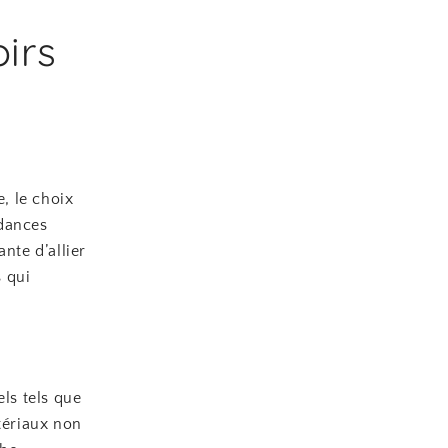
irs
e, le choix
ndances
nte d’allier
 qui
els tels que
tériaux non