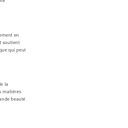
che
lement en
t soutient
que qui peut
e la
s matières
grande beauté