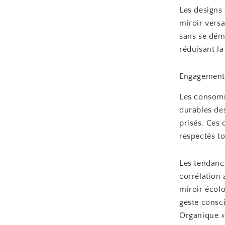
Les designs
miroir versa
sans se dém
réduisant l
Engagement p
Les consomm
durables des
prisés. Ces 
respectés to
Les tendanc
corrélation 
miroir écol
geste consc
Organique »