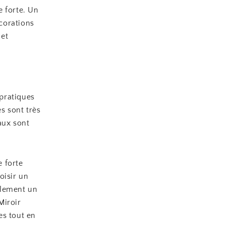
e forte. Un
écorations
 et
pratiques
s sont très
aux sont
 forte
oisir un
alement un
Miroir
es tout en