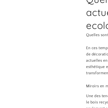
actu
ecol
Quelles son
En ces temps
de décorati
actuelles en
esthétique 
transforment
Miroirs en m
Une des tend
le bois recy