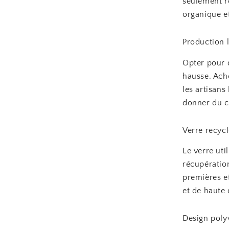
seulement r
organique e
Production l
Opter pour 
hausse. Ache
les artisan
donner du ca
Verre recyc
Le verre uti
récupération
premières et
et de haute 
Design poly