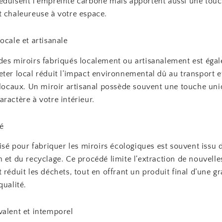
éduisent l’empreinte carbone mais apportent aussi une tou
t chaleureuse à votre espace.
ocale et artisanale
des miroirs fabriqués localement ou artisanalement est éga
ter local réduit l’impact environnemental dû au transport e
s locaux. Un miroir artisanal possède souvent une touche uni
ractère à votre intérieur.
lé
lisé pour fabriquer les miroirs écologiques est souvent issu d
 et du recyclage. Ce procédé limite l’extraction de nouvelle
 réduit les déchets, tout en offrant un produit final d’une 
qualité.
valent et intemporel