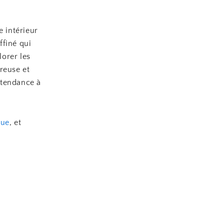
e intérieur
ffiné qui
lorer les
reuse et
 tendance à
que
, et