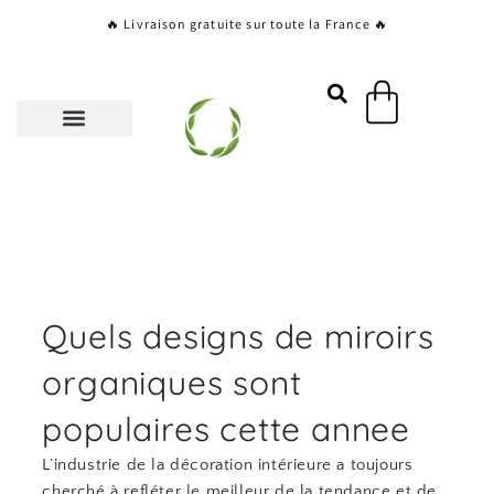
Aller
🔥 Livraison gratuite sur toute la France 🔥
au
contenu
Panier
Quels designs de miroirs
organiques sont
populaires cette annee
L’industrie de la décoration intérieure a toujours
cherché à refléter le meilleur de la tendance et de