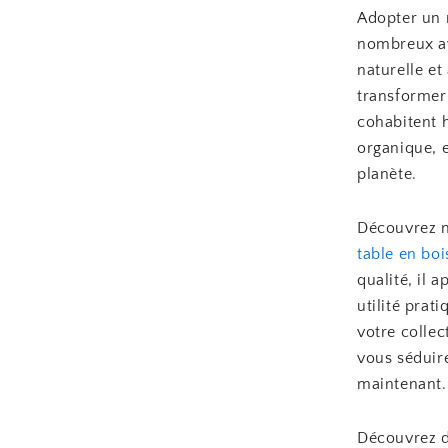
Adopter un 
nombreux av
naturelle et
transformer
cohabitent 
organique, e
planète.
Découvrez n
table en boi
qualité, il 
utilité prat
votre collec
vous séduire
maintenant.
Découvrez d