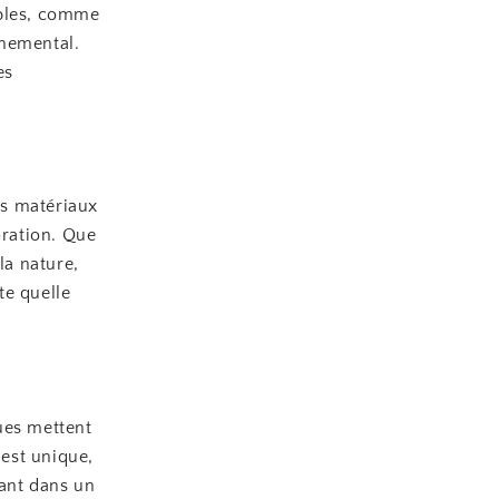
ables, comme
nnemental.
es
es matériaux
oration. Que
la nature,
te quelle
ues mettent
 est unique,
sant dans un