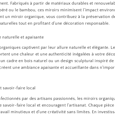
ment. Fabriqués à partir de matériaux durables et renouvel
upéré ou le bambou, ces miroirs minimisent l’impact enviro
nt un miroir organique, vous contribuez à la préservation d
aturelles tout en profitant d’une décoration responsable.
e naturelle et apaisante
organiques captivent par leur allure naturelle et élégante. L
ortent une chaleur et une authenticité inégalées à votre déc
 un cadre en bois naturel ou un design sculptural inspiré de 
 créent une ambiance apaisante et accueillante dans n’impor
t savoir-faire local
fectionnés par des artisans passionnés, les miroirs organiq
e savoir-faire local et encouragent l’artisanat. Chaque pièce
travail minutieux et d’une créativité sans limites. En investis