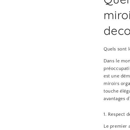
miro
deco
Quels sont l
Dans le mond
préoccupati
est une dém
miroirs org
touche éléga
avantages d
1. Respect 
Le premier 