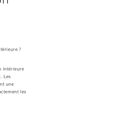
térieure ?
 intérieure
. Les
ant une
actement les