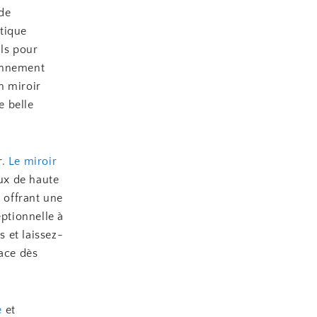
de
tique
als pour
ronnement
n miroir
e belle
r.
Le miroir
aux de haute
n offrant une
eptionnelle à
s et laissez-
pace dès
e
et