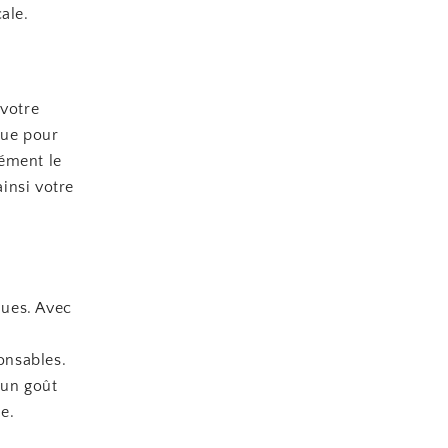
ale.
 votre
que pour
sément le
insi votre
ques. Avec
onsables.
 un goût
e.