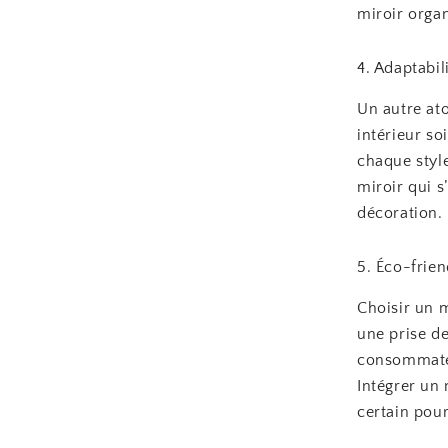
miroir organ
4. Adaptabili
Un autre ato
intérieur so
chaque styl
miroir qui 
décoration.
5. Éco-frien
Choisir un 
une prise d
consommateu
Intégrer un 
certain pou