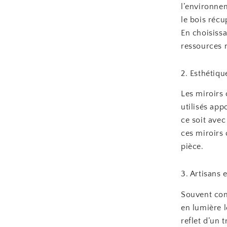
l’environne
le bois réc
En choisissa
ressources n
2. Esthétiqu
Les miroirs 
utilisés app
ce soit avec
ces miroirs
pièce.
3. Artisans e
Souvent con
en lumière l
reflet d’un 