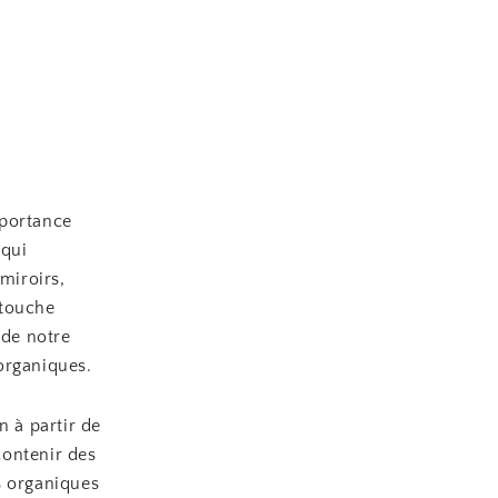
mportance
 qui
miroirs,
 touche
 de notre
organiques.
n à partir de
contenir des
s organiques