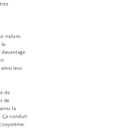
tres
ur nature,
 la
e davantage
nt
ainsi leur
te de
es de
ainsi la
. Ça conduit
’écosystème.