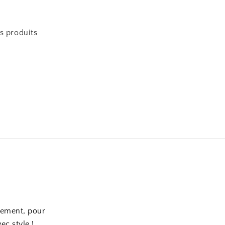
s produits
nement, pour
ec style !