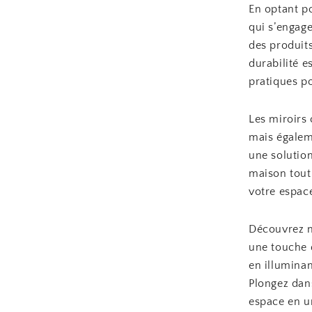
En optant p
qui s’engag
des produit
durabilité e
pratiques p
Les miroirs
mais égaleme
une solutio
maison tout
votre espace
Découvrez n
une touche d
en illuminan
Plongez dans
espace en un