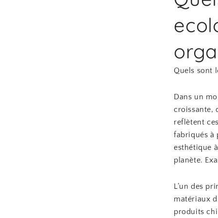
ecol
orga
Quels sont 
Dans un mon
croissante,
reflètent ce
fabriqués à
esthétique à
planète. Ex
L’un des pri
matériaux d
produits ch