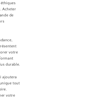
 éthiques
. Acheter
mande de
urs
ndance,
présentent
orer votre
sformant
lus durable.
i ajoutera
 unique tout
ire.
mer votre