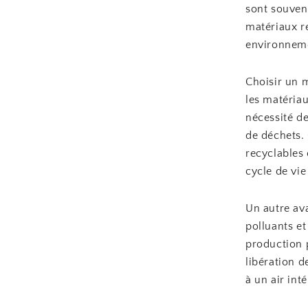
sont souvent
matériaux r
environnemen
Choisir un m
les matériau
nécessité d
de déchets.
recyclables 
cycle de vie
Un autre ava
polluants e
production p
libération 
à un air int