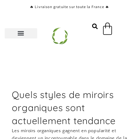
Aller
🔥 Livraison gratuite sur toute la France 🔥
au
contenu
Panier
Quels styles de miroirs
organiques sont
actuellement tendance
Les miroirs organiques gagnent en popularité et
deviennent un incontournable dans le domaine de la